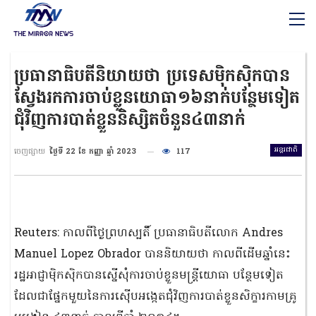
ប្រធានាធិបតីនិយាយថា ប្រទេសម៉ិកស៊ិកបាន
ស្វែងរកការចាប់ខ្លួនយោធា១៦នាក់បន្ថែមទៀត
ជុំវិញការបាត់ខ្លួននិស្សិតចំនួន៤៣នាក់
អន្តរជាតិ
ចេញផ្សាយ
ថ្ងៃទី 22 ខែ កញ្ញា ឆ្នាំ 2023
117
Reuters: កាលពីថ្ងៃព្រហស្បតិ៍ ប្រធានាធិបតីលោក Andres
Manuel Lopez Obrador បាននិយាយថា កាលពីដើមឆ្នាំនេះ
រដ្ឋអាជ្ញាម៉ិកស៊ិកបានស្នើសុំការចាប់ខ្លួនមន្ត្រីយោធា បន្ថែមទៀត
ដែលជាផ្នែកមួយនៃការស៊ើបអង្កេតជុំវិញការបាត់ខ្លួនសិក្ខារកាមគ្រូ