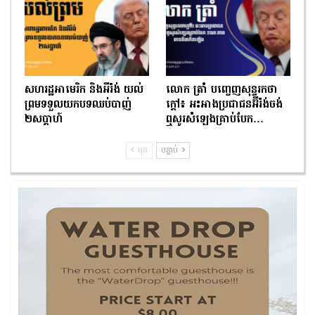
សហរដ្ឋអាមេរិក និងអីរ៉ង់ យល់
លោក ត្រាំ បញ្ចេញសុន្ទរកថា
ព្រមទទួលយកបទឈប់បាញ់
ក្តៅ៖ អះអាងប្រជាជនអ៊ីរ៉ង់ចង់
២សប្ដាហ៍
ឮសូរសំឡេងគ្រាប់បែក…
មុន
បន្ទាប់