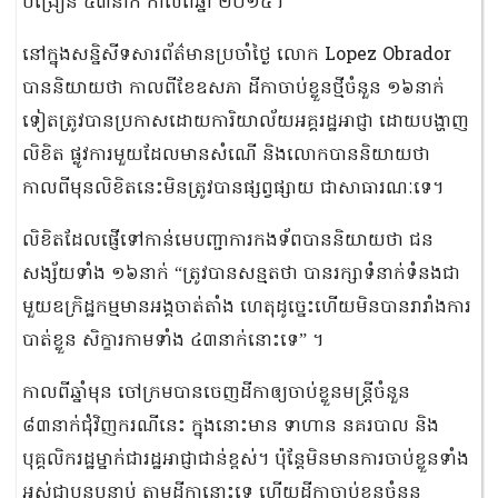
បង្រៀន ៤៣នាក់ កាលពីឆ្នាំ ២០១៤។
នៅក្នុងសន្និសីទសារព័ត៌មានប្រចាំថ្ងៃ លោក Lopez Obrador
បាននិយាយថា កាលពីខែឧសភា ដីកាចាប់ខ្លួនថ្មីចំនួន ១៦នាក់
ទៀតត្រូវបានប្រកាសដោយការិយាល័យអគ្គរដ្ឋអាជ្ញា ដោយបង្ហាញ
លិខិត ផ្លូវការមួយដែលមានសំណើ និងលោកបាននិយាយថា
កាលពីមុនលិខិតនេះមិនត្រូវបានផ្សព្វផ្សាយ ជាសាធារណៈទេ។
លិខិតដែលផ្ញើទៅកាន់មេបញ្ជាការកងទ័ពបាននិយាយថា ជន
សង្ស័យទាំង ១៦នាក់ “ត្រូវបានសន្មតថា បានរក្សាទំនាក់ទំនងជា
មួយឧក្រិដ្ឋកម្មមានអង្គចាត់តាំង ហេតុដូច្នេះហើយមិនបានរារាំងការ
បាត់ខ្លួន សិក្ខារកាមទាំង ៤៣នាក់នោះទេ” ។
កាលពីឆ្នាំមុន ចៅក្រមបានចេញដីកាឲ្យចាប់ខ្លួនមន្ត្រីចំនួន
៨៣នាក់ជុំវិញករណីនេះ ក្នុងនោះមាន ទាហាន នគរបាល និង
បុគ្គលិករដ្ឋម្នាក់ជារដ្ឋអាជ្ញាជាន់ខ្ពស់។ ប៉ុន្តែមិនមានការចាប់ខ្លួនទាំង
អស់ជាបន្តបន្ទាប់ តាមដីកានោះទេ ហើយដីកាចាប់ខ្លួនចំនួន