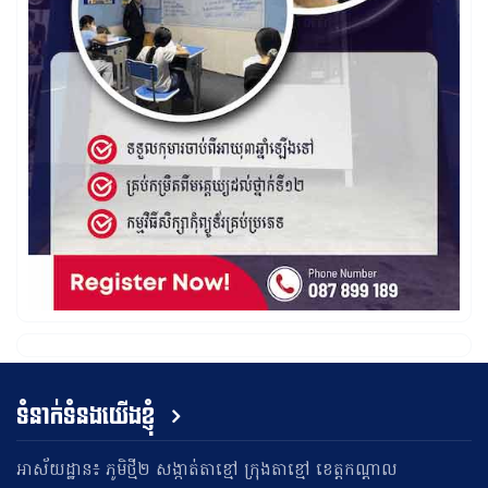
ទំនាក់ទំនងយើងខ្ញុំ
អាស័យដ្ឋាន៖ ភូមិថ្មី២ សង្កាត់តាខ្មៅ ក្រុងតាខ្មៅ ខេត្តកណ្តាល