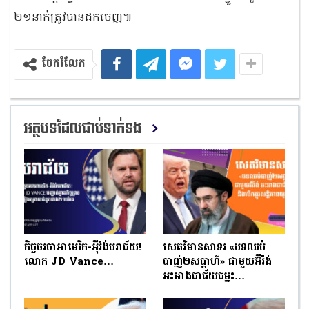
២១នាក់ត្រូវបានដកចេញ៕
ចែករំលែក
អត្ថបទដែលជាប់ទាក់ទង
កិច្ចចរចាអាមេរិក-អ៉ីរ៉ង់បរាជ័យ!
សេតវិមានសាទរ «បទឈប់
លោក JD Vance…
បាញ់២សប្ដាហ៍» ជាមួយអ៊ីរ៉ង់
អះអាងជាជ័យជម្នះ…