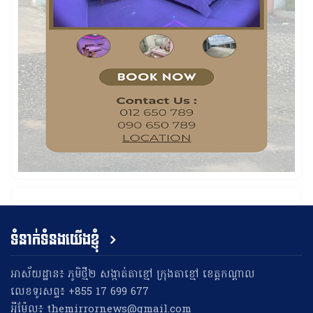
ទំនាក់ទំនងយើងខ្ញុំ
អាស័យដ្ឋាន៖ ភូមិថ្មី២ សង្កាត់តាខ្មៅ ក្រុងតាខ្មៅ ខេត្តកណ្តាល
លេខទូរសព្ទ៖ +855 17 699 677
អុីម៉ែល៖ themirrornews@gmail.com