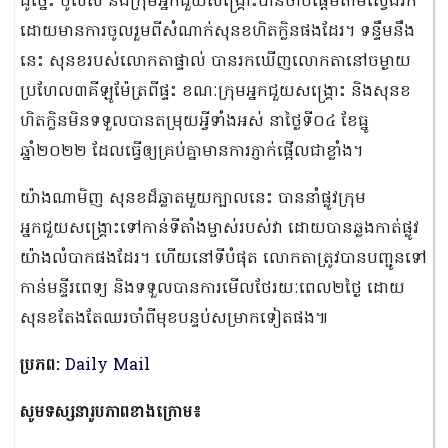
ដូច្នេះ ប៉ូលិស និងក្រុមអ្នកជួយសង្គ្រោះបានចាប់ផ្ដើមតាមស្វែងរក
ដោយមានការចូលរួមពីសំណាក់សុនខហិតក្លិនផងដែរ។ ទន្ទឹមនឹង
នេះ សុនខរបស់លោកតាផ្ទាល់ បានរកឃើញលោកតានៅចម្ងាយ
ប្រហែល៣គីឡូម៉ែត្រពីផ្ទះ ខណៈក្រុមអ្នកជួយសង្គ្រោះ និងសុនខ
ហិតក្លិនមិនទទួលបានតម្រុយអ្វីទាំងអស់ នាថ្ងៃទី០៤ ខែធ្នូ
ឆ្នាំ២០២២ ដែលធ្វើឲ្យគ្រប់គ្នាមានការភ្ញាក់ផ្អើលជាខ្លាំង។
យ៉ាងណាមិញ សុនខដ៏ឆ្លាតមួយក្បាលនេះ បាននាំផ្លូវក្រុម
អ្នកជួយសង្គ្រោះទៅកាន់ទីតាំងម្ចាស់របស់វា ដោយបានឆ្លងកាត់ផ្លូវ
យ៉ាងលំបាកផងដែរ។ ហើយនៅទីបំផុត លោកតាត្រូវបានបញ្ជូនទៅ
កាន់មន្ទីរពេទ្យ និងទទួលបានការមើលថែរយៈពេល២ថ្ងៃ​ ដោយ
សុនខតែងតែឈរចាំពីមុខបន្ទប់សម្រាកទៀតផង៕
ប្រភព:
Daily Mail
សូមទស្សនារូបភាពខាងក្រោម៖