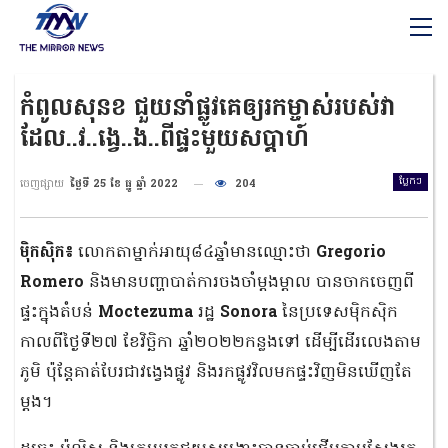
កំពូលសុនខ ជួយនាំផ្លូវគេឲ្យរកម្ចាស់របស់វា
ដែល..វ..ង្វេ..ង..ពីផ្ទះមួយសប្ដាហ៍
ប្លែកៗ
ចេញផ្សាយ
ថ្ងៃទី 25 ខែ ធ្នូ ឆ្នាំ 2022
204
ម៉ិកស៊ិក៖
លោកតាម្នាក់អាយុ៨៤ឆ្នាំមានឈ្មោះថា
Gregorio
Romero
និងមានបញ្ហាបាត់ការចងចាំម្ដងម្ដាល បានចាកចេញពី
ផ្ទះក្នុងតំបន់
Moctezuma
រដ្ឋ
Sonora
នៃប្រទេសម៉ិកស៊ិក
កាលពីថ្ងៃទី២៧ ខែវិច្ឆិកា ឆ្នាំ២០២២កន្លងទៅ ដើម្បីដើរលេងតាម
ភូមិ ប៉ុន្ដែគាត់បែរជាវង្វេងផ្លូវ និងរកផ្លូវវិលមកផ្ទះវិញមិនឃើញតែ
ម្ដង។