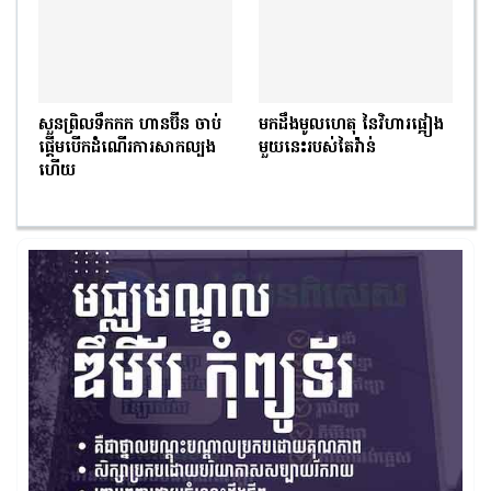
សួនព្រិលទឹកកក ហានប៊ីន ចាប់
មកដឹងមូលហេតុ នៃវិហារផ្អៀង
ផ្ដើមបើកដំណើរការសាកល្បង
មួយនេះរបស់តៃវ៉ាន់
ហើយ