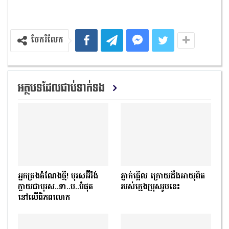
ចែករំលែក
អត្ថបទដែលជាប់ទាក់ទង
អ្នកគ្រងតំណែងថ្មី! បុរសអ៊ីរ៉ង់
ភ្ញាក់ផ្អើល ក្រោយដឹងអាយុពិត
ក្លាយជាបុរស..ទា..ប..បំផុត
របស់ក្មេងប្រុសរូបនេះ
នៅលើពិភពលោក