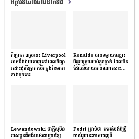
អត្ថបទដែលជាប់ទាក់ទង
កីឡាករ ៣រូបនេះ Liverpool
Ronaldo បានទម្លាយឈ្មោះ
អាចនឹងវាយចេញនៅពេលទីផ្សា
មិត្តរួមក្រុមរបស់ខ្លួនម្នាក់ ដែលមិន
រដោះដូរកីឡាករបើកក្នុងខែមករា
ដែលនិយាយរកនរណាសោះ…
ខាងមុខនេះ
Lewandowski ថាក្តីសុបិន
Pedri ប្រាប់ថា គេអត់ចង់ឱ្យខ្ញី
របស់ខ្លួនគឺចង់លេងជាមួយខ្សែ
ចាស់រូបនេះចាកចេញពី