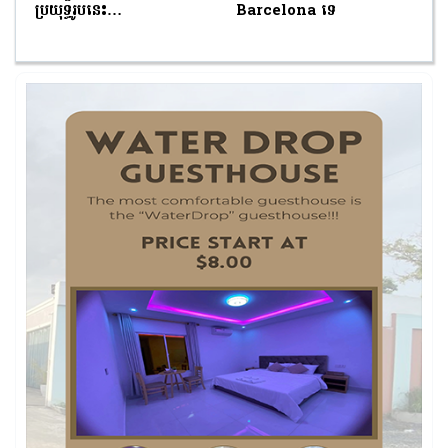
ប្រយុទ្ធរូបនេះ…
Barcelona ទេ