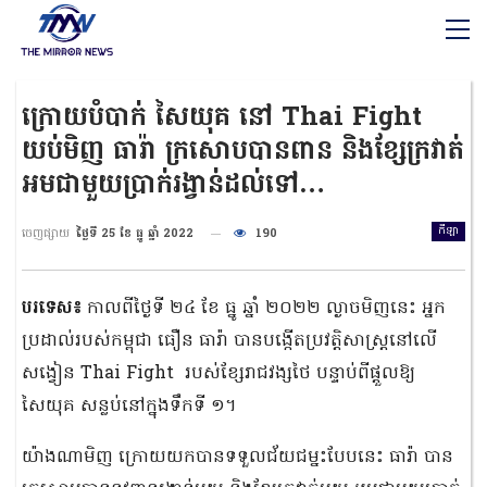
ក្រោយបំបាក់ សៃយុគ នៅ Thai Fight
យប់មិញ ធារ៉ា ក្រសោបបានពាន និងខ្សែក្រវាត់
អមជាមួយប្រាក់រង្វាន់ដល់ទៅ…
កីឡា
ចេញផ្សាយ
ថ្ងៃទី 25 ខែ ធ្នូ ឆ្នាំ 2022
190
បរទេស៖
កាលពីថ្ងៃទី ២៤ ខែ ធ្នូ ឆ្នាំ ២០២២ ល្ងាចមិញនេះ អ្នក
ប្រដាល់របស់កម្ពុជា ធឿន ធារ៉ា បានបង្កើតប្រវត្តិសាស្ត្រនៅលើ
សង្វៀន Thai Fight របស់ខ្សែរាជវង្សថៃ បន្ទាប់ពីផ្តួលឱ្យ
សៃយុគ សន្លប់នៅក្នុងទឹកទី ១។
យ៉ាងណាមិញ ក្រោយយកបានទទួលជ័យជម្នះបែបនេះ ធារ៉ា បាន