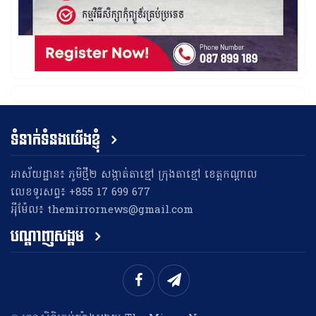
ទំនាក់ទំនងយើងខ្ញុំ
អាស័យដ្ឋាន៖ ភូមិថ្មី២ សង្កាត់តាខ្មៅ ក្រុងតាខ្មៅ ខេត្តកណ្តាល
លេខទូរសព្ទ៖ +855 17 699 677
អុីម៉ែល៖ themirrornews@gmail.com
បណ្តាញសង្គម