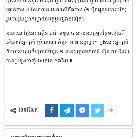
ក្រសោបបាននូវពានរង្វាន់មួយ និងខ្សែក្រវាត់មួយ អមជាមួយប្រាក់
រង្វាន់ជាង ៤ សែនបាត ដែលស្មើនឹងជាង (១ ម៉ឺនដុល្លារអាមេរិក)
រួមជាមួយប្រាក់រង្វាន់ឧបត្ថម្ភផ្សេងៗទៀត។
ខណៈនៅថ្ងៃនេះ ធឿន ធារ៉ា ទទួលបានការឧបត្ថម្ភបន្ថែមទៀតពី
សំណាក់អ្នកស្រី ទ្រី ដាណា ចំនួន ២ ពាន់ដុល្លារ។ ក្នុងនោះអ្នកស្រី
ក៏បានឧបត្ថម្ភទឹកប្រាក់ចំនួន ១ ពាន់ដុល្លារទៅកាន់ ហ៊ុន កន ដែល
បានប្រកួតចាញ់ សែនឆៃ ផងដែរ៕
ចែករំលែក